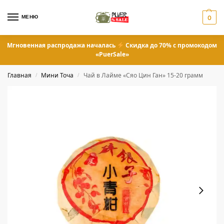
МЕНЮ
0
Мгновенная распродажа началась
Скидка до 70% с промокодом
«PuerSale»
Главная
Мини Точа
Чай в Лайме «Сяо Цин Ган» 15-20 грамм
/
/