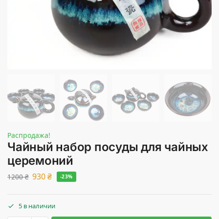
Распродажа!
Чайный набор посуды для чайных
церемоний
930
₴
1200
₴
-23%
5 в наличии