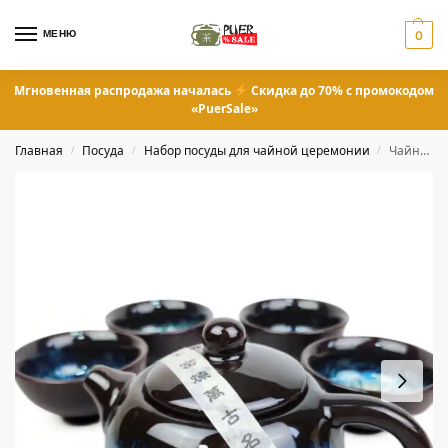
МЕНЮ
0
Мгновенная распродажа началась
Скидка до 70% с промокодом
«PuerSale»
Главная
Посуда
Набор посуды для чайной церемонии
Чайный набор посуды для чайных церемоний
/
/
/