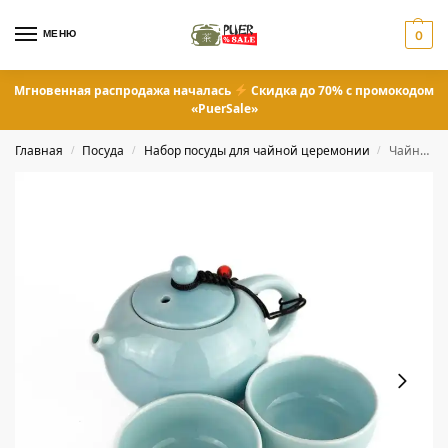
МЕНЮ
0
Мгновенная распродажа началась
Скидка до 70% с промокодом
«PuerSale»
Главная
Посуда
Набор посуды для чайной церемонии
Чайник 150 мл и пиалы по 40 мл набор
/
/
/