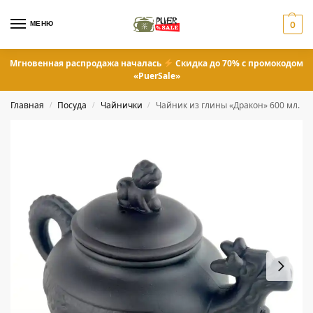
МЕНЮ
0
Мгновенная распродажа началась
Скидка до 70% с промокодом
«PuerSale»
Главная
Посуда
Чайнички
Чайник из глины «Дракон» 600 мл.
/
/
/