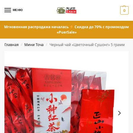
МЕНЮ
0
Мгновенная распродажа началась
Скидка до 70% с промокодом
«PuerSale»
Главная
Мини Точа
Черный чай «Цветочный Сушонг» 5 грамм
/
/