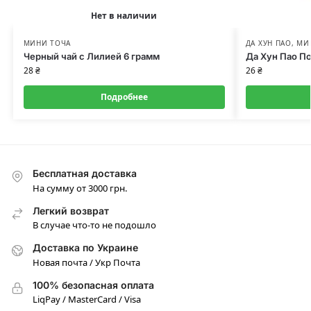
Нет в наличии
МИНИ ТОЧА
ДА ХУН ПАО
,
МИ
Черный чай с Лилией 6 грамм
Да Хун Пао П
28
₴
26
₴
Подробнее
Бесплатная доставка
На сумму от 3000 грн.
Легкий возврат
В случае что-то не подошло
Доставка по Украине
Новая почта / Укр Почта
100% безопасная оплата
LiqPay / MasterCard / Visa