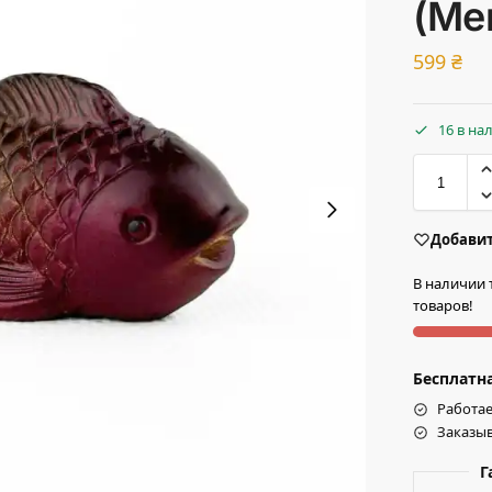
(Ме
599
₴
16 в на
Добавит
В наличии 
товаров!
Бесплатна
Работае
Заказыв
Г