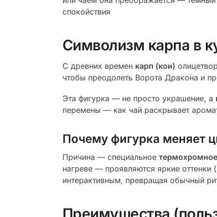
или чаем она преображается — темный 
спокойствия
Символизм карпа в ку
С древних времен
карп (кои)
олицетворя
чтобы преодолеть Ворота Дракона и п
Эта фигурка — не просто украшение, а
перемены — как чай раскрывает аромат
Почему фигурка меняет ц
Причина — специальное
термохромное
нагреве — проявляются яркие оттенки 
интерактивным, превращая обычный ри
Преимущества (польз