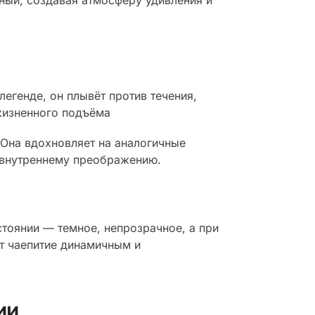
ный, создавая атмосферу удивления и
легенде, он плывёт против течения,
жизненного подъёма
 Она вдохновляет на аналогичные
к внутреннему преображению.
стоянии — темное, непрозрачное, а при
ет чаепитие динамичным и
ии