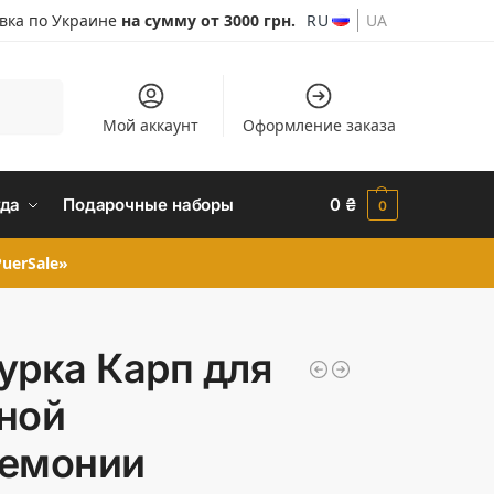
авка по Украине
на сумму от 3000 грн.
RU
UA
Поиск
Мой аккаунт
Оформление заказа
да
Подарочные наборы
0
₴
0
uerSale»
урка Карп для
ной
емонии