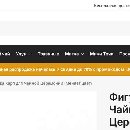
Бесплатная дост
 чай
Улун
Травяные
Матча
Мини Точа
Посу
ная распродажа началась ⚡ Скидка до 70% с промокодом «P
ка Карп для Чайной Церемонии (Меняет цвет)
Фиг
Чай
Цер