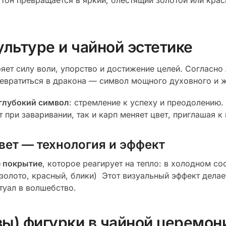
тон превращается в яркий, блестящий золотой или крас
льтуре и чайной эстетике
ет силу воли, упорство и достижение целей. Согласно 
ревратиться в дракона — символ мощного духовного и 
глубокий символ
: стремление к успеху и преодолению.
 при заваривании, так и карп меняет цвет, приглашая 
вет — технология и эффект
 покрытие
, которое реагирует на тепло: в холодном со
(золото, красный, блики) Этот визуальный эффект дела
туал в волшебство.
ы) фигурки в чайной церемон