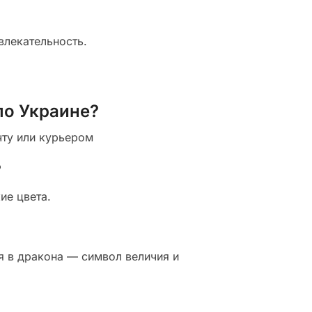
лекательность.
по Украине?
чту или курьером
?
ие цвета.
ся в дракона — символ величия и