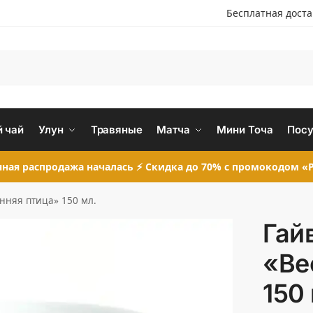
Бесплатная дост
 чай
Улун
Травяные
Матча
Мини Точа
Посу
ная распродажа началась ⚡ Скидка до 70% с промокодом «P
нняя птица» 150 мл.
Гай
«Ве
150