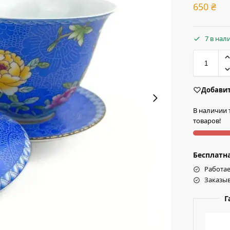
650
₴
7 в нал
Добавит
В наличии 
товаров!
Бесплатна
Работае
Заказыв
Г