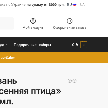
авка по Украине
на сумму от 3000 грн.
RU
UA
Поиск
Мой аккаунт
Оформление заказа
да
Подарочные наборы
0
₴
0
uerSale»
вань
сенняя птица»
 мл.