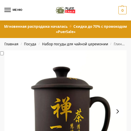
МЕНЮ
0
Мгновенная распродажа началась
Скидка до 70% с промокодом
«PuerSale»
Главная
Посуда
Набор посуды для чайной церемонии
Глиняная чашка для заваривания чая «Золотая Мудрость» с крышкой
/
/
/