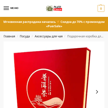
МЕНЮ
0
Мгновенная распродажа началась
Скидка до 70% с промокодом
«PuerSale»
Главная
Посуда
Аксессуары для чая
Подарочная коробка для пуэра
/
/
/