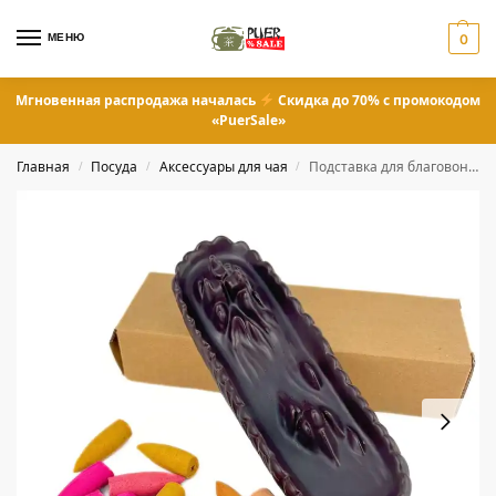
МЕНЮ
0
Мгновенная распродажа началась
Скидка до 70% с промокодом
«PuerSale»
Главная
Посуда
Аксессуары для чая
Подставка для благовоний и ароматических палочек
/
/
/