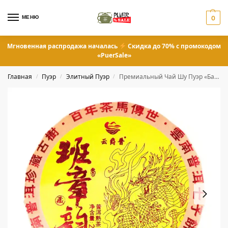
МЕНЮ
0
Мгновенная распродажа началась
Скидка до 70% с промокодом
«PuerSale»
Главная
Пуэр
Элитный Пуэр
Премиальный Чай Шу Пуэр «Бан Чжан Юнь» 200 грамм
/
/
/