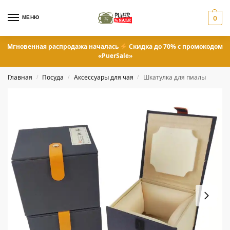
МЕНЮ
0
Мгновенная распродажа началась
Скидка до 70% с промокодом
«PuerSale»
Главная
Посуда
Аксессуары для чая
Шкатулка для пиалы
/
/
/