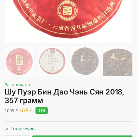
Распродажа!
Шу Пуэр Бин Дао Чэнь Сян 2018,
357 грамм
675
₴
1099
₴
-39%
9 в наличии