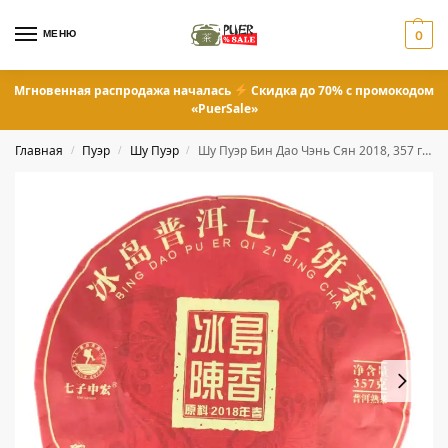
МЕНЮ
0
Мгновенная распродажа началась
Скидка до 70% с промокодом
«PuerSale»
Главная
Пуэр
Шу Пуэр
Шу Пуэр Бин Дао Чэнь Сян 2018, 357 грамм
/
/
/