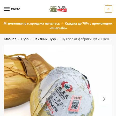
МЕНЮ
0
Мгновенная распродажа началась
Скидка до 70% с промокодом
«PuerSale»
Главная
Пуэр
Элитный Пуэр
Шу Пуэр от фабрики Тулин Феникс 250 грамм
/
/
/