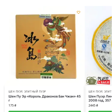
ШЕН ПУЭР
,
ЭЛИТНЫЙ ПУЭР
ШЕН ПУЭР
,
ЭЛИТ
Шен Пу Эр «Король Драконов Бан Чжан» 45
Шен Пуэр Лин
г
2008 год, 357
175
₴
2445
₴