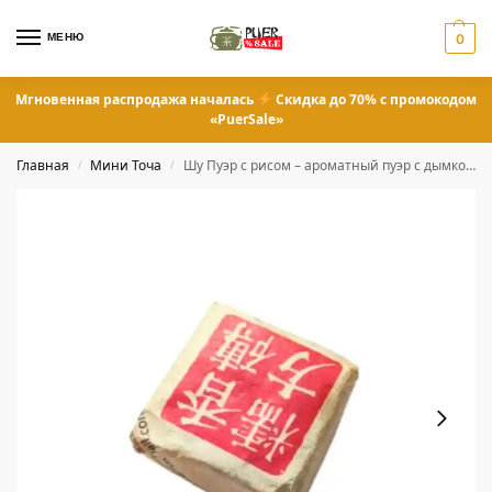
МЕНЮ
0
Мгновенная распродажа началась
Скидка до 70% с промокодом
«PuerSale»
Главная
Мини Точа
Шу Пуэр с рисом – ароматный пуэр с дымком 5 грамм
/
/