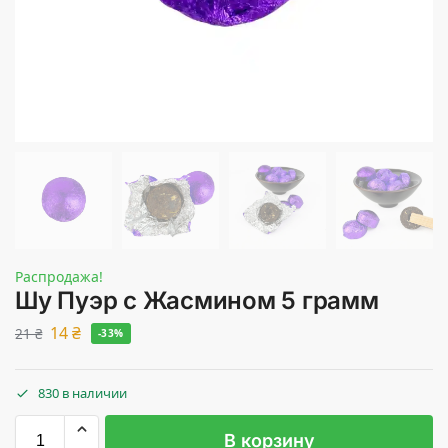
Распродажа!
Шу Пуэр с Жасмином 5 грамм
14
₴
21
₴
-33%
830 в наличии
В корзину