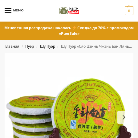
МЕНЮ
0
Мгновенная распродажа началась
Скидка до 70% с промокодом
«PuerSale»
Главная
Пуэр
Шу Пуэр
Шу Пуэр «Сяо Цзинь Чжэнь Бай Лянь» 100 грамм
/
/
/