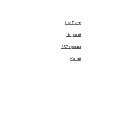
Шу Пуер
Черный
357 грамм
Китай