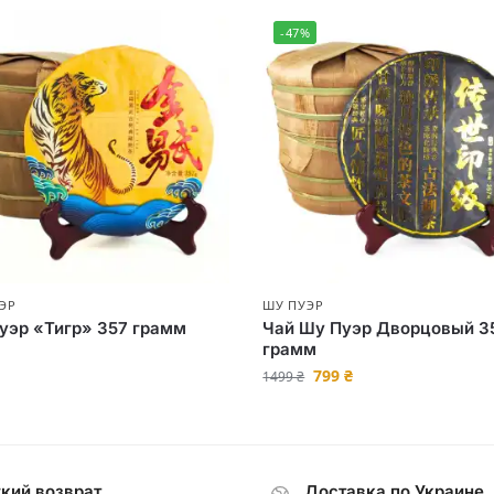
-47%
ЭР
ШУ ПУЭР
уэр «Тигр» 357 грамм
Чай Шу Пуэр Дворцовый 3
грамм
799
₴
1499
₴
кий возврат
Доставка по Украине