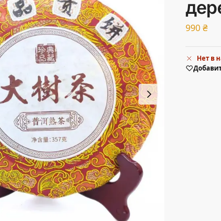
дер
990
₴
Нет в 
Добавит