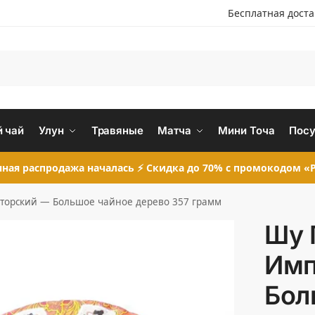
Бесплатная дост
 чай
Улун
Травяные
Матча
Мини Точа
Посу
ная распродажа началась ⚡ Скидка до 70% с промокодом «P
торский — Большое чайное дерево 357 грамм
Шу 
Имп
Бол