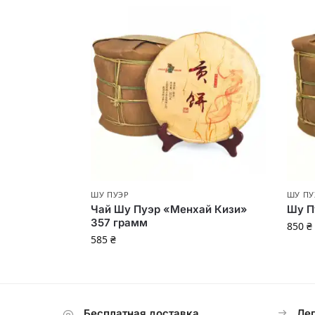
ШУ ПУЭР
ШУ ПУ
Чай Шу Пуэр «Менхай Кизи»
Шу П
357 грамм
850
₴
585
₴
Бесплатная доставка
Лег