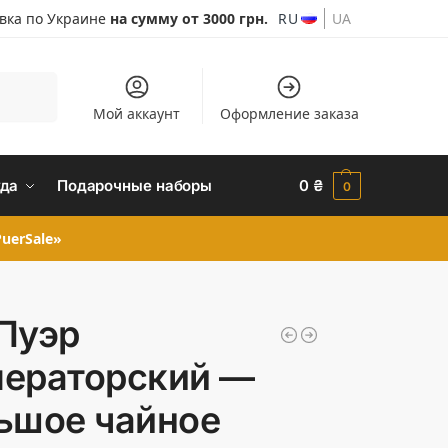
авка по Украине
на сумму от 3000 грн.
RU
UA
Поиск
Мой аккаунт
Оформление заказа
да
Подарочные наборы
0
₴
0
uerSale»
Пуэр
ераторский —
ьшое чайное