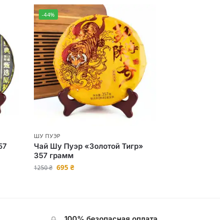
-44%
ШУ ПУЭР
57
Чай Шу Пуэр «Золотой Тигр»
357 грамм
695
₴
1250
₴
100% безопасная оплата