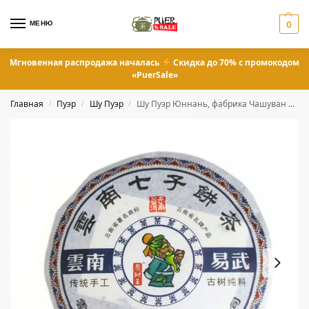
МЕНЮ
0
Мгновенная распродажа началась
Скидка до 70% с промокодом
«PuerSale»
Главная
Пуэр
Шу Пуэр
Шу Пуэр Юннань, фабрика Чашуван 100 грамм
/
/
/