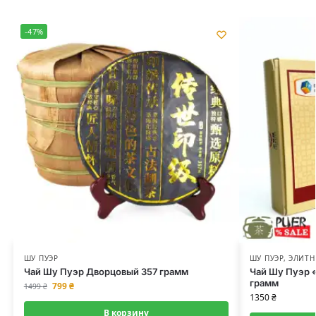
-47%
ШУ ПУЭР
ШУ ПУЭР
,
ЭЛИТН
Чай Шу Пуэр Дворцовый 357 грамм
Чай Шу Пуэр 
грамм
799
₴
1499
₴
1350
₴
В корзину