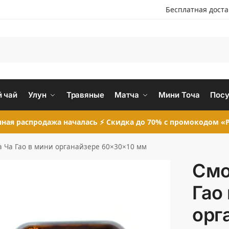
Бесплатная дост
 чай
Улун
Травяные
Матча
Мини Точа
Посу
ная распродажа началась ⚡ Скидка до 70% с промокодом «P
а Ча Гао в мини органайзере 60×30×10 мм
Смо
Гао
орг