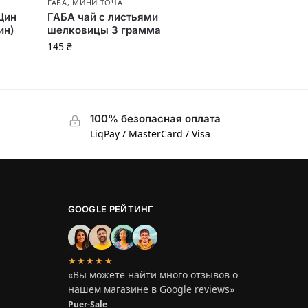
ГАБА
,
МИНИ ТОЧА
Цин
ГАБА чай с листьями
ин)
шелковицы 3 грамма
145
₴
100% безопасная оплата
LiqPay / MasterCard / Visa
GOOGLE РЕЙТИНГ
★★★★★
«Вы можете найти много отзывов о
нашем магазине в Google reviews»
Puer-Sale