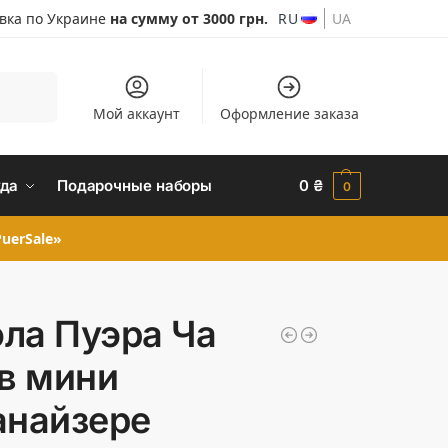
авка по Украине
на сумму от 3000 грн.
RU
UA
Поиск
Мой аккаунт
Оформление заказа
да
Подарочные наборы
0
₴
0
uerSale»
ла Пуэра Ча
 в мини
анайзере