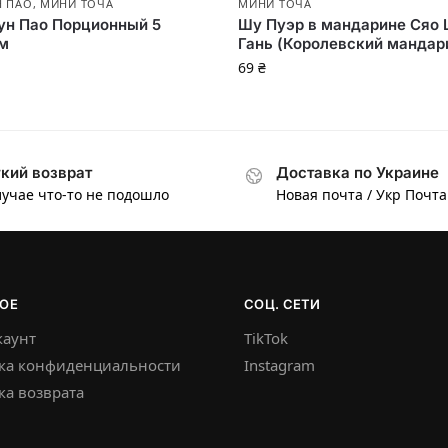
Н ПАО
,
МИНИ ТОЧА
МИНИ ТОЧА
ун Пао Порционный 5
Шу Пуэр в мандарине Сяо 
м
Гань (Королевский мандар
69
₴
кий возврат
Доставка по Украине
лучае что-то не подошло
Новая почта / Укр Почта
ОЕ
СОЦ. СЕТИ
каунт
TikTok
ка конфиденциальности
Instagram
а возврата