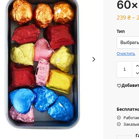
60×
239
₴
–
Тип
Очистить
Добавит
Бесплатна
Работае
Заказыв
Г