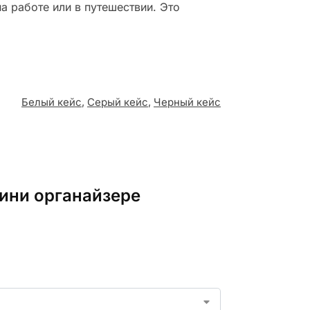
на работе или в путешествии. Это
Белый кейс
,
Серый кейс
,
Черный кейс
мини органайзере