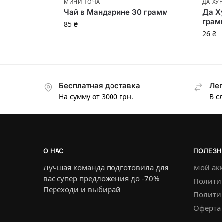
МИНИ ТОЧА
ДА ХУ
Чай в Мандарине 30 грамм
Да Х
грам
85
₴
26
₴
Бесплатная доставка
Лег
На сумму от 3000 грн.
В с
О НАС
ПОЛЕЗН
Лучшая команда подготовила для
Мой ак
вас супер предложения до -70%
Полити
Переходи и выбирай
Политик
Оферта