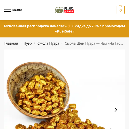
МЕНЮ
0
Мгновенная распродажа началась
Скидка до 70% с промокодом
«PuerSale»
Главная
Пуэр
Смола Пуэра
Смола Шен Пуэра — Чай «Ча Гао» 0,5 грамм
/
/
/