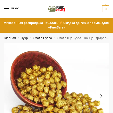
МЕНЮ
0
Мгновенная распродажа началась
Скидка до 70% с промокодом
«PuerSale»
Главная
Пуэр
Смола Пуэра
Смола Шу Пуэра – Концентрированный чай Пуэр 0,5 грамм
/
/
/