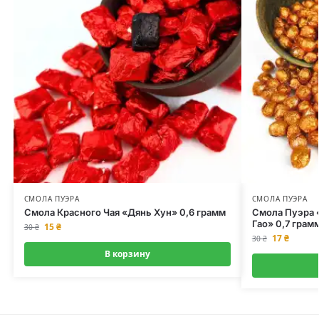
СМОЛА ПУЭРА
СМОЛА ПУЭРА
Смола Красного Чая «Дянь Хун» 0,6 грамм
Смола Пуэра 
Гао» 0,7 грам
15
₴
30
₴
17
₴
30
₴
В корзину