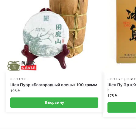
ШЕН ПУЭР
ШЕН ПУЭР
,
ЭЛИТ
Шен Пуэр «Благородный олень» 100 грамм
Шен Пу Эр «К
г
195
₴
175
₴
В корзину