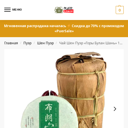
МЕНЮ
0
Мгновенная распродажа началась
Скидка до 70% с промокодом
«PuerSale»
Главная
Пуэр
Шен Пуэр
Чай Шен Пуэр «Горы Булан Шань» 100 грамм
/
/
/