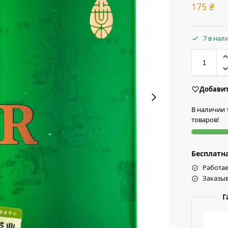
175
₴
7 в нал
Добавит
В наличии 
товаров!
Бесплатна
Работае
Заказыв
Г