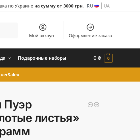
авка по Украине
на сумму от 3000 грн.
RU
UA
Поиск
Мой аккаунт
Оформление заказа
да
Подарочные наборы
0
₴
0
uerSale»
 Пуэр
лотые листья»
грамм