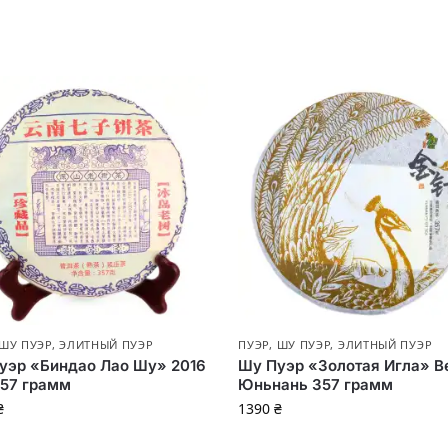
ШУ ПУЭР
,
ЭЛИТНЫЙ ПУЭР
ПУЭР
,
ШУ ПУЭР
,
ЭЛИТНЫЙ ПУЭР
уэр «Биндао Лао Шу» 2016
Шу Пуэр «Золотая Игла» В
357 грамм
Юньнань 357 грамм
₴
1390
₴