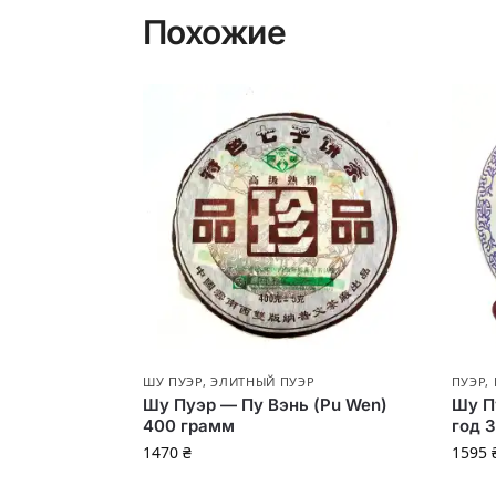
Похожие
ШУ ПУЭР
,
ЭЛИТНЫЙ ПУЭР
ПУЭР
,
Шу Пуэр — Пу Вэнь (Pu Wen)
Шу П
400 грамм
год 
1470
₴
1595