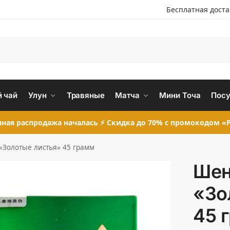
Бесплатная дост
 чай
Улун
Травяные
Матча
Мини Точа
Посу
ная распродажа началась ⚡ Скидка до 70% с промокодом «P
«Золотые листья» 45 грамм
Шен
«Зо
45 