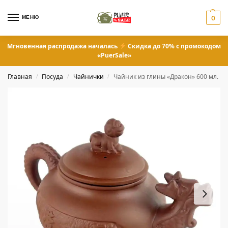
МЕНЮ
0
Мгновенная распродажа началась
Скидка до 70% с промокодом
«PuerSale»
Главная
Посуда
Чайнички
Чайник из глины «Дракон» 600 мл.
/
/
/