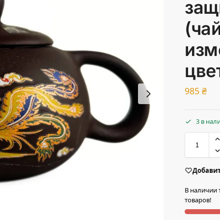
защ
(ча
изм
цве
985
₴
3 в нал
Добавит
В наличии 
товаров!