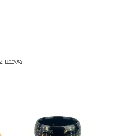
и
,
Посуда