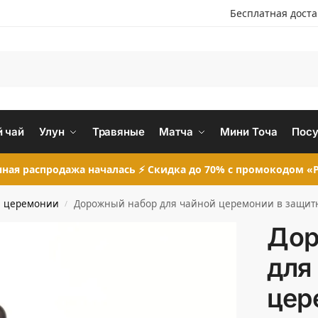
Бесплатная дост
 чай
Улун
Травяные
Матча
Мини Точа
Посу
ная распродажа началась ⚡ Скидка до 70% с промокодом «P
й церемонии
Дорожный набор для чайной церемонии в защитн
/
Дор
для
цер