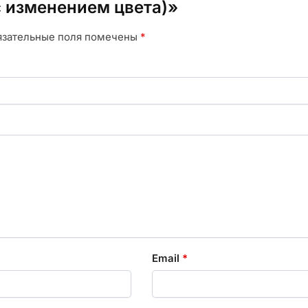
с изменением цвета)»
язательные поля помечены
*
Email
*