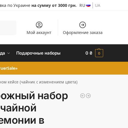
авка по Украине
на сумму от 3000 грн.
RU
UA
Поиск
Мой аккаунт
Оформление заказа
да
Подарочные наборы
0
₴
0
uerSale»
ом кейсе (чайник с изменением цвета)
ожный набор
 чайной
емонии в