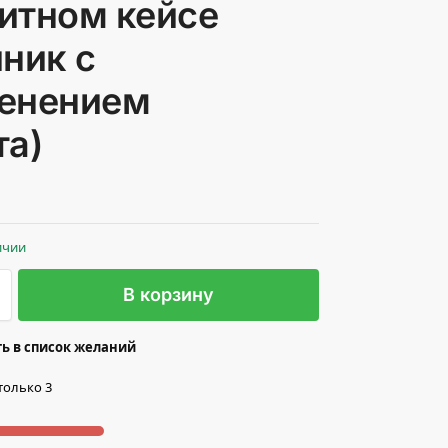
итном кейсе
йник с
енением
та)
ичии
В корзину
ь в список желаний
только 3