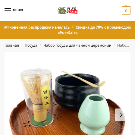
МЕНЮ
0
Мгновенная распродажа началась
Скидка до 70% с промокодом
«PuerSale»
Главная
Посуда
Набор посуды для чайной церемонии
Набор для приготовления Матчи
/
/
/