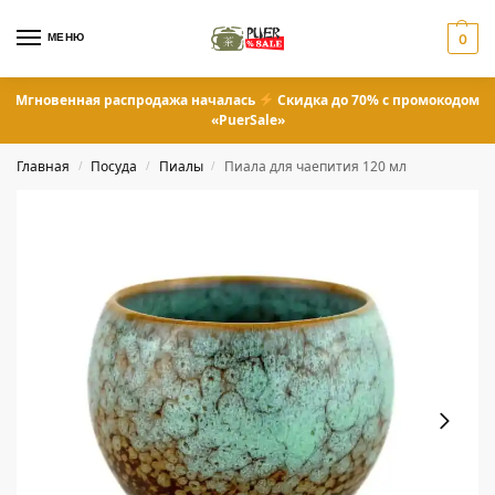
МЕНЮ
0
Мгновенная распродажа началась
Скидка до 70% с промокодом
«PuerSale»
Главная
Посуда
Пиалы
Пиала для чаепития 120 мл
/
/
/