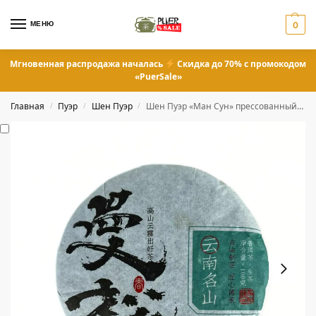
МЕНЮ
0
Мгновенная распродажа началась
Скидка до 70% с промокодом
«PuerSale»
Главная
Пуэр
Шен Пуэр
Шен Пуэр «Ман Сун» прессованный 100 грамм
/
/
/