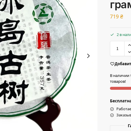
гра
719
₴
2 в нал
Добавит
В наличии 
товаров!
Бесплатна
Работае
Заказыв
Г