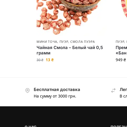
МИНИ ТОЧА
,
ПУЭР
,
СМОЛА ПУЭРА
ПУЭР
,
Чайная Смола – Белый чай 0,5
Прем
грамм
«Бан
13
₴
949
₴
30
₴
Бесплатная доставка
Лег
На сумму от 3000 грн.
В с
О НАС
ПОЛЕЗН