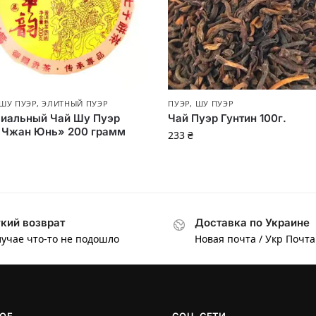
ШУ ПУЭР
,
ЭЛИТНЫЙ ПУЭР
ПУЭР
,
ШУ ПУЭР
иальный Чай Шу Пуэр
Чай Пуэр Гунтин 100г.
 Чжан Юнь» 200 грамм
233
₴
кий возврат
Доставка по Украине
лучае что-то не подошло
Новая почта / Укр Почта
ОЕ
СОЦ. СЕТИ