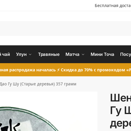
Бесплатная дост
 чай
Улун
Травяные
Матча
Мини Точа
Посу
ная распродажа началась ⚡ Скидка до 70% с промокодом «P
Дао Гу Шу (Старые деревья) 357 грамм
Шен
Гу 
дер