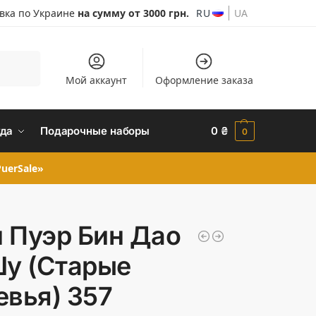
авка по Украине
на сумму от 3000 грн.
RU
UA
Поиск
Мой аккаунт
Оформление заказа
да
Подарочные наборы
0
₴
0
uerSale»
 Пуэр Бин Дао
Шу (Старые
евья) 357