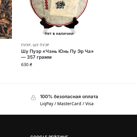
Нет в наличии
ПУЭР
,
ШУ ПУЭР
Шу Пуэр «Чэнь Юнь Пу Эр Ча»
— 357 грамм
630
₴
100% безопасная оплата
LiqPay / MasterCard / Visa
GOOGLE РЕЙТИНГ