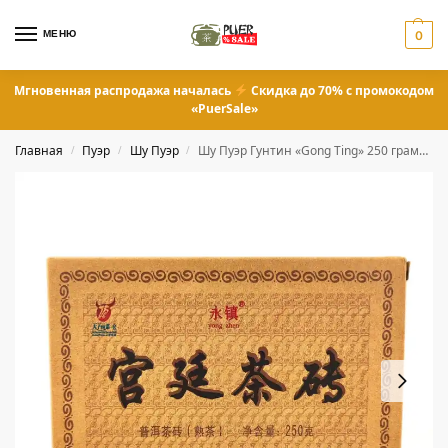
МЕНЮ
0
Мгновенная распродажа началась
Скидка до 70% с промокодом
«PuerSale»
Главная
Пуэр
Шу Пуэр
Шу Пуэр Гунтин «Gong Ting» 250 грамм 2024 год
/
/
/