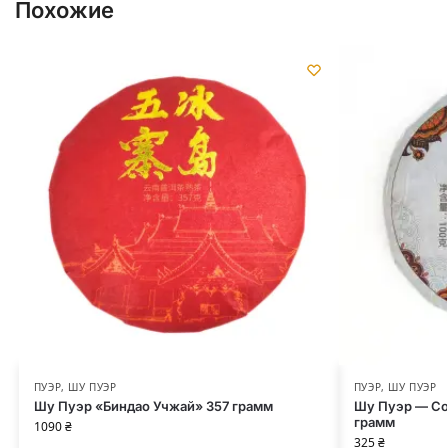
Похожие
ПУЭР
,
ШУ ПУЭР
ПУЭР
,
ШУ ПУЭР
Шу Пуэр «Биндао Учжай» 357 грамм
Шу Пуэр — Со
грамм
1090
₴
325
₴