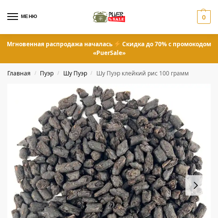
МЕНЮ
0
Мгновенная распродажа началась
Скидка до 70% с промокодом
«PuerSale»
Главная
Пуэр
Шу Пуэр
Шу Пуэр клейкий рис 100 грамм
/
/
/