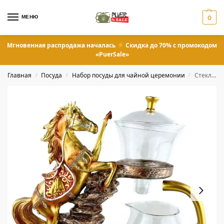
МЕНЮ
0
Мгновенная распродажа началась
Скидка до 70% с промокодом
«PuerSale»
Главная
Посуда
Набор посуды для чайной церемонии
Стеклянный заварник с магнитом «Золотой конь»
/
/
/