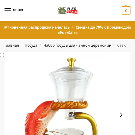
МЕНЮ
0
Мгновенная распродажа началась
Скидка до 70% с промокодом
«PuerSale»
Главная
Посуда
Набор посуды для чайной церемонии
Стеклянный магнитный заварник с рыбкой
/
/
/