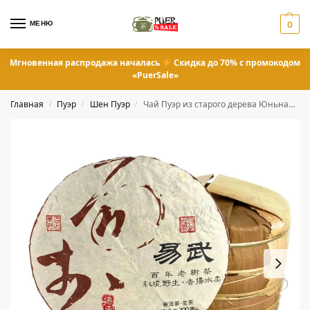
МЕНЮ
0
Мгновенная распродажа началась
Скидка до 70% с промокодом
«PuerSale»
Главная
Пуэр
Шен Пуэр
Чай Пуэр из старого дерева Юньнань Иу 200 грамм
/
/
/