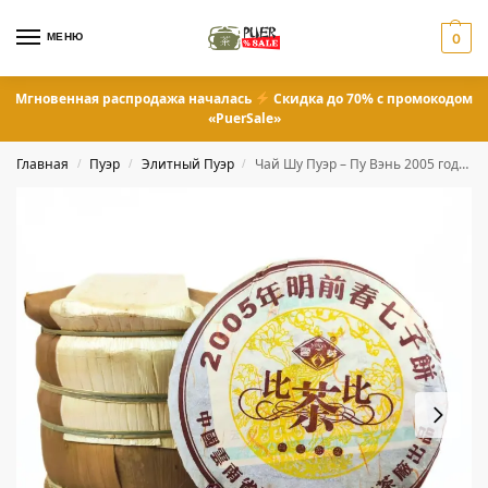
МЕНЮ
0
Мгновенная распродажа началась
Скидка до 70% с промокодом
«PuerSale»
Главная
Пуэр
Элитный Пуэр
Чай Шу Пуэр – Пу Вэнь 2005 год 400 грамм
/
/
/