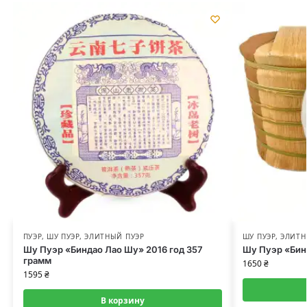
ПУЭР
,
ШУ ПУЭР
,
ЭЛИТНЫЙ ПУЭР
ШУ ПУЭР
,
ЭЛИТН
Шу Пуэр «Биндао Лао Шу» 2016 год 357
Шу Пуэр «Бин
грамм
1650
₴
1595
₴
В корзину