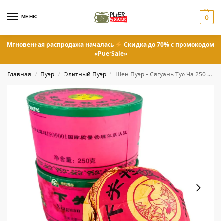
МЕНЮ
0
Мгновенная распродажа началась
Скидка до 70% с промокодом
«PuerSale»
Главная
Пуэр
Элитный Пуэр
Шен Пуэр – Сягуань Туо Ча 250 грамм
/
/
/