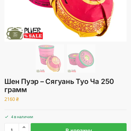
Шен Пуэр – Сягуань Туо Ча 250
грамм
2160
₴
4 в наличии
В корзину