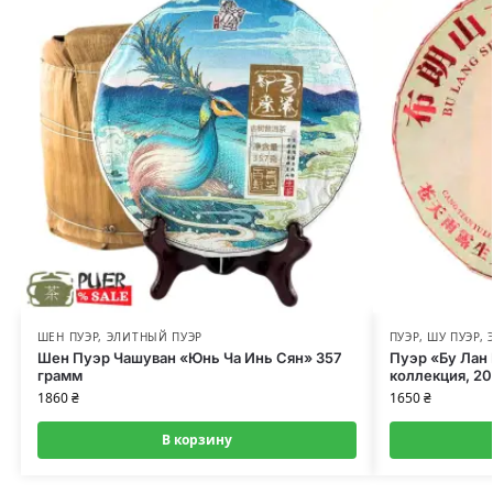
ШЕН ПУЭР
,
ЭЛИТНЫЙ ПУЭР
ПУЭР
,
ШУ ПУЭР
,
Шен Пуэр Чашуван «Юнь Ча Инь Сян» 357
Пуэр «Бу Лан 
грамм
коллекция, 20
1860
₴
1650
₴
В корзину